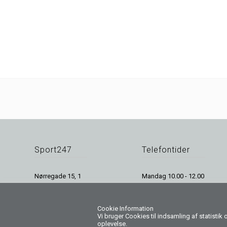
Fri fragt
v/ køb over 499,-
Sport247
Telefontider
Nørregade 15, 1
Mandag 10.00 - 12.00
DK-7800 Skive
Tirsdag 10.00 - 12.00
Telefon: +45 41430247
Onsdag 10.00 - 12.00
Cookie Information
info@sport247.dk
Torsdag 10.00 - 12.00
Vi bruger Cookies til indsamling af statisti
CVR: 32476449
Fredag Tlf. Lukket
oplevelse.