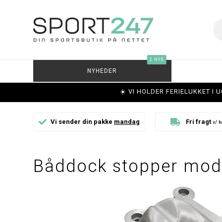
2 NYE
NYHEDER
☀️ VI HOLDER FERIELUKKET I 
Vi sender din pakke
mandag
Fri fragt
v/ k
Båddock stopper mod