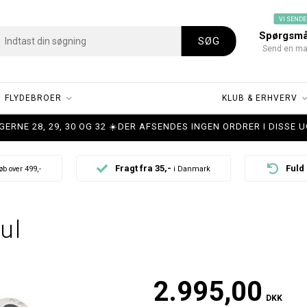
VI SENDE
Spørgsmål
Send en mai
FLYDEBROER
KLUB & ERHVERV
UGERNE 28, 29, 30 OG 32 ☀️DER AFSENDES INGEN ORDRER I DISSE
Fragt fra 35,-
Fuld 
øb over 499,-
i Danmark
ul
2.995,00
DKK