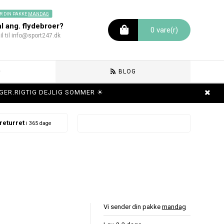
R DIN PAKKE
MANDAG
 ang. flydebroer?
0 vare(r)
l til info@sport247.dk
BLOG
 UGER.RIGTIG DEJLIG SOMMER ☀
returret
i 365 dage
Vi sender din pakke
mandag