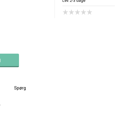
Lev. 2-3 dage
Spørg
.