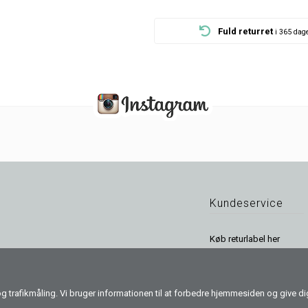
Fragt fra 35,-
Fuld returret
i Danmark
i 365 dag
Kundeservice
Køb returlabel her
Returbetingelser
Handelsvilkår
Persondatapolitik
k og trafikmåling. Vi bruger informationen til at forbedre hjemmesiden og give 
B2B Login