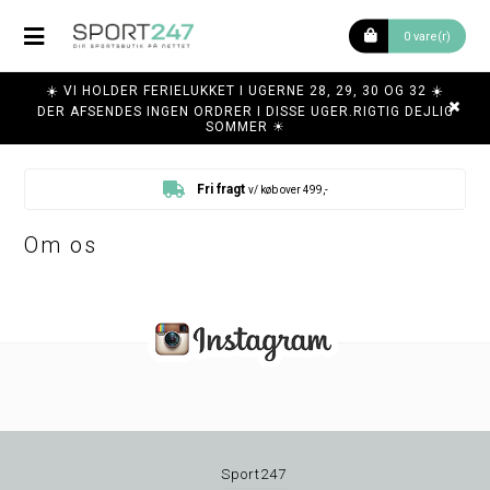
0 vare(r)
☀️ VI HOLDER FERIELUKKET I UGERNE 28, 29, 30 OG 32 ☀️
DER AFSENDES INGEN ORDRER I DISSE UGER.RIGTIG DEJLIG
SOMMER ☀
Fri fragt
v/ køb over 499,-
Om os
Sport247