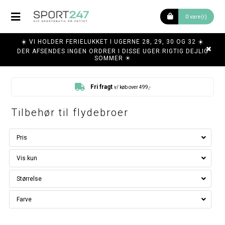
0 vare(r)
☀️ VI HOLDER FERIELUKKET I UGERNE 28, 29, 30 OG 32 ☀️
DER AFSENDES INGEN ORDRER I DISSE UGER.RIGTIG DEJLIG
SOMMER ☀
Fragt fra 35,-
i Danmark
Tilbehør til flydebroer
Pris
Vis kun
Størrelse
Farve