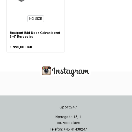
NO SIZE
Boatport Båd Dock Galvaniseret
3-4" Rørbeslag
1.995,00
DKK
Sport247
Nørregade 15, 1
DK-7800 Skive
Telefon: +45 41430247