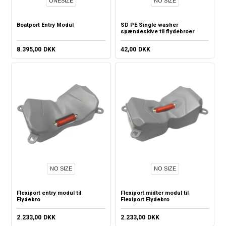
ONESIZE
NO SIZE
Boatport Entry Modul
SD PE Single washer
spændeskive til flydebroer
8.395,00
DKK
42,00
DKK
NO SIZE
NO SIZE
Flexiport entry modul til
Flexiport midter modul til
Flydebro
Flexiport Flydebro
2.233,00
DKK
2.233,00
DKK