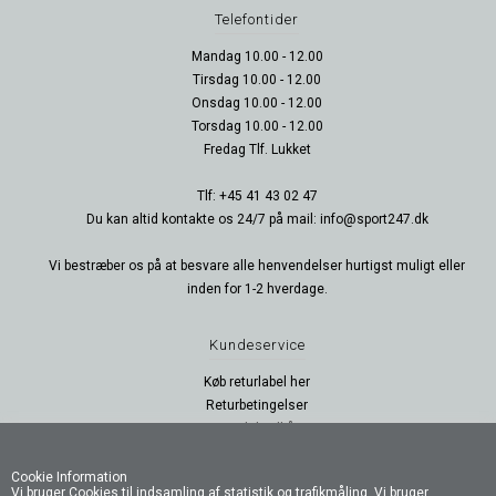
Telefontider
Mandag 10.00 - 12.00
Tirsdag 10.00 - 12.00
Onsdag 10.00 - 12.00
Torsdag 10.00 - 12.00
Fredag Tlf. Lukket
Tlf: +45 41 43 02 47
Du kan altid kontakte os 24/7 på mail: info@sport247.dk
Vi bestræber os på at besvare alle henvendelser hurtigst muligt eller
inden for 1-2 hverdage.
Kundeservice
Køb returlabel her
Returbetingelser
Handelsvilkår
Persondatapolitik
B2B Login
Cookie Information
Vi bruger Cookies til indsamling af statistik og trafikmåling. Vi bruger