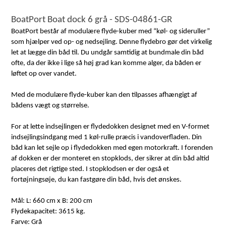
BoatPort Boat dock 6 grå - SDS-04861-GR
BoatPort består af modulære flyde-kuber med “køl- og sideruller”
som hjælper ved op- og nedsejling. Denne flydebro gør det virkelig
let at lægge din båd til. Du undgår samtidig at bundmale din båd
ofte, da der ikke i lige så høj grad kan komme alger, da båden er
løftet op over vandet.
Med de modulære flyde-kuber kan den tilpasses afhængigt af
bådens vægt og størrelse.
For at lette indsejlingen er flydedokken designet med en V-formet
indsejlingsindgang med 1 køl-rulle præcis i vandoverfladen. Din
båd kan let sejle op i flydedokken med egen motorkraft. I forenden
af dokken er der monteret en stopklods, der sikrer at din båd altid
placeres det rigtige sted. I stopklodsen er der også et
fortøjningsøje, du kan fastgøre din båd, hvis det ønskes.
Mål: L: 660 cm x B: 200 cm
Flydekapacitet: 3615 kg.
Farve: Grå