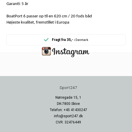
Garanti: 5 år
BoatPort 6 passer op til en 620 cm / 20 fods båd
Højeste kvalitet, fremstillet i Europa
Fragt fra 35,-
i Danmark
Sport247
Nørregade 15, 1
DK-7800 Skive
Telefon: +45 41430247
info@sport247.dk
CVR: 32476449