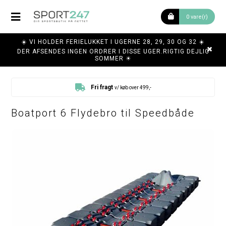
0 vare(r)
☀️ VI HOLDER FERIELUKKET I UGERNE 28, 29, 30 OG 32 ☀️
DER AFSENDES INGEN ORDRER I DISSE UGER.RIGTIG DEJLIG
SOMMER ☀
Fri fragt
v/ køb over 499,-
Boatport 6 Flydebro til Speedbåde