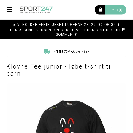
0 vare(r)
☀️ VI HOLDER FERIELUKKET I UGERNE 28, 29, 30 OG 32 ☀️
DER AFSENDES INGEN ORDRER I DISSE UGER.RIGTIG DEJLIG
SOMMER ☀
Fri fragt
v/ køb over 499,-
Klovne Tee junior - løbe t-shirt til
børn