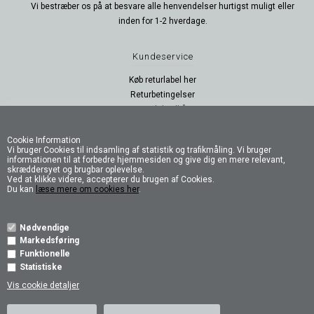
Vi bestræber os på at besvare alle henvendelser hurtigst muligt eller
inden for 1-2 hverdage.
Kundeservice
Køb returlabel her
Returbetingelser
Handelsvilkår
Persondatapolitik
B2B Login
Cookie Information
Vi bruger Cookies til indsamling af statistik og trafikmåling. Vi bruger
B2B Log ud
informationen til at forbedre hjemmesiden og give dig en mere relevant,
skræddersyet og brugbar oplevelse.
Ved at klikke videre, accepterer du brugen af Cookies.
Følg os
Du kan
læse mere om cookies her
.
Nødvendige
Markedsføring
Funktionelle
Statistiske
Vis cookie detaljer