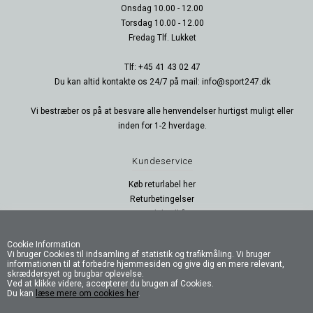
Onsdag 10.00 - 12.00
Torsdag 10.00 - 12.00
Fredag Tlf. Lukket
Tlf: +45 41 43 02 47
Du kan altid kontakte os 24/7 på mail: info@sport247.dk
Vi bestræber os på at besvare alle henvendelser hurtigst muligt eller
inden for 1-2 hverdage.
Kundeservice
Køb returlabel her
Returbetingelser
Handelsvilkår
Persondatapolitik
B2B Login
Cookie Information
Vi bruger Cookies til indsamling af statistik og trafikmåling. Vi bruger
B2B Log ud
informationen til at forbedre hjemmesiden og give dig en mere relevant,
skræddersyet og brugbar oplevelse.
Ved at klikke videre, accepterer du brugen af Cookies.
Følg os
Du kan
læse mere om cookies her
.