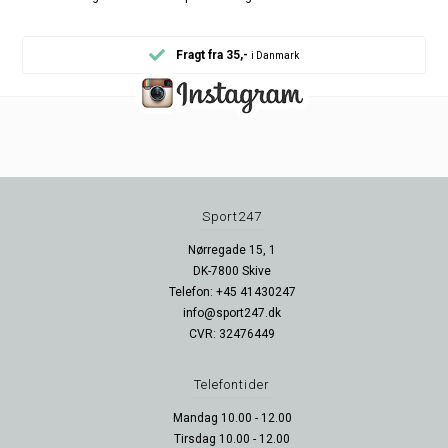
Fragt fra 35,-
i Danmark
Sport247
Nørregade 15, 1
DK-7800 Skive
Telefon: +45 41430247
info@sport247.dk
CVR: 32476449
Telefontider
Mandag 10.00 - 12.00
Tirsdag 10.00 - 12.00