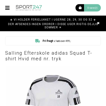
0 vare(r)
☀️ VI HOLDER FERIELUKKET I UGERNE 28, 29, 30 OG 32 ☀️
DER AFSENDES INGEN ORDRER I DISSE UGER.RIGTIG DEJLIG
SOMMER ☀
Fri fragt
v/ køb over 499,-
Salling Efterskole adidas Squad T-
shirt Hvid med nr. tryk