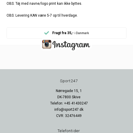
OBS: Tøj med navne/logo print kan ikke byttes.
OBS: Levering KAN være 5-7 op til hverdage.
Fragt fra 35,-
i Danmark
Sport247
Nørregade 15, 1
DK-7800 Skive
Telefon: +45 41430247
info@sport247.dk
CVR: 32476449
Telefontider