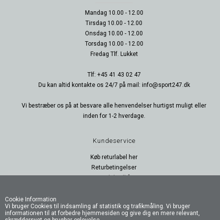
Mandag 10.00 - 12.00
Tirsdag 10.00 - 12.00
Onsdag 10.00 - 12.00
Torsdag 10.00 - 12.00
Fredag Tlf. Lukket
Tlf: +45 41 43 02 47
Du kan altid kontakte os 24/7 på mail: info@sport247.dk
Vi bestræber os på at besvare alle henvendelser hurtigst muligt eller
inden for 1-2 hverdage.
Kundeservice
Køb returlabel her
Returbetingelser
Handelsvilkår
Persondatapolitik
B2B Login
Cookie Information
Vi bruger Cookies til indsamling af statistik og trafikmåling. Vi bruger
B2B Log ud
informationen til at forbedre hjemmesiden og give dig en mere relevant,
skræddersyet og brugbar oplevelse.