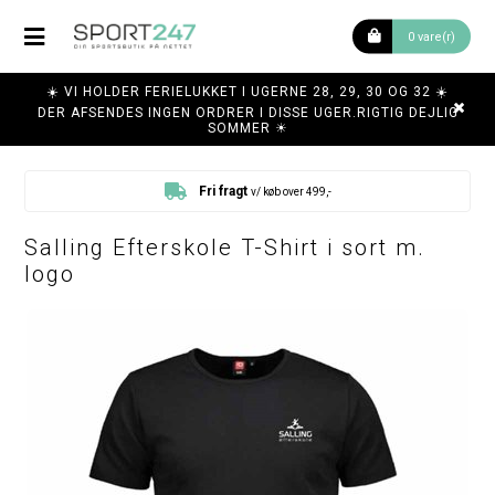
0 vare(r)
☀️ VI HOLDER FERIELUKKET I UGERNE 28, 29, 30 OG 32 ☀️
DER AFSENDES INGEN ORDRER I DISSE UGER.RIGTIG DEJLIG
SOMMER ☀
Fri fragt
v/ køb over 499,-
Salling Efterskole T-Shirt i sort m.
logo