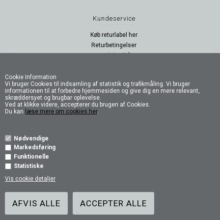
Kundeservice
Køb returlabel her
Returbetingelser
Handelsvilkår
Persondatapolitik
B2B Login
Cookie Information
Vi bruger Cookies til indsamling af statistik og trafikmåling. Vi bruger
B2B Log ud
informationen til at forbedre hjemmesiden og give dig en mere relevant,
skræddersyet og brugbar oplevelse.
Ved at klikke videre, accepterer du brugen af Cookies.
Følg os
Du kan
læse mere om cookies her
.
Nødvendige
Markedsføring
Funktionelle
Statistiske
Vis cookie detaljer