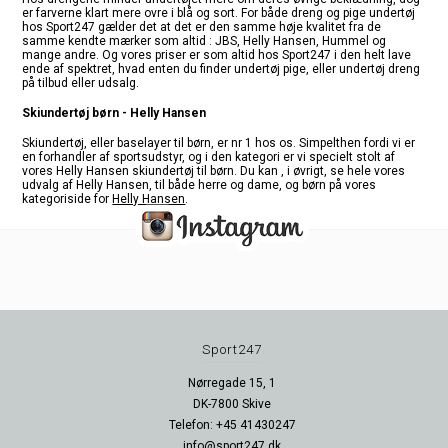
er farverne klart mere ovre i blå og sort. For både dreng og pige undertøj
hos Sport247 gælder det at det er den samme høje kvalitet fra de
samme kendte mærker som altid : JBS, Helly Hansen, Hummel og
mange andre. Og vores priser er som altid hos Sport247 i den helt lave
ende af spektret, hvad enten du finder undertøj pige, eller undertøj dreng
på tilbud eller udsalg.
Skiundertøj børn - Helly Hansen
Skiundertøj, eller baselayer til børn, er nr 1 hos os. Simpelthen fordi vi er
en forhandler af sportsudstyr, og i den kategori er vi specielt stolt af
vores Helly Hansen skiundertøj til børn. Du kan , i øvrigt, se hele vores
udvalg af Helly Hansen, til både herre og dame, og børn på vores
kategoriside for
Helly Hansen
.
Sport247
Nørregade 15, 1
DK-7800 Skive
Telefon: +45 41430247
info@sport247.dk