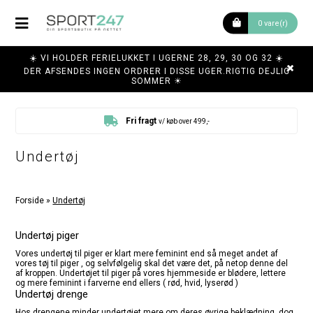
0 vare(r)
☀️ VI HOLDER FERIELUKKET I UGERNE 28, 29, 30 OG 32 ☀️
DER AFSENDES INGEN ORDRER I DISSE UGER.RIGTIG DEJLIG
SOMMER ☀
Fri fragt
v/ køb over 499,-
Undertøj
Forside
»
Undertøj
Undertøj piger
Vores undertøj til piger er klart mere feminint end så meget andet af
vores tøj til piger , og selvfølgelig skal det være det, på netop denne del
af kroppen. Undertøjet til piger på vores hjemmeside er blødere, lettere
og mere feminint i farverne end ellers ( rød, hvid, lyserød )
Undertøj drenge
Hos drengene minder undertøjet mere om deres øvrige beklædning, dog